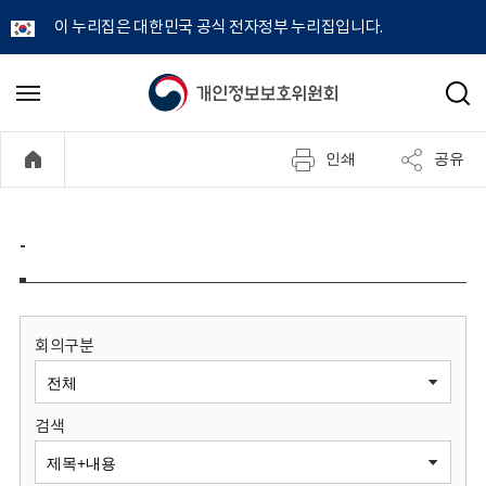
이 누리집은 대한민국 공식 전자정부 누리집입니다.
개
메
검
뉴
색
인
열
인쇄
공유
기
정
보
-
보
호
회의구분
위
검색
원