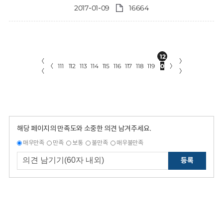
2017-01-09
16664
12
〈
〉
〈
111
112
113
114
115
116
117
118
119
0
〉
〈
〉
해당 페이지의 만족도와 소중한 의견 남겨주세요.
매우만족
만족
보통
불만족
매우불만족
등록