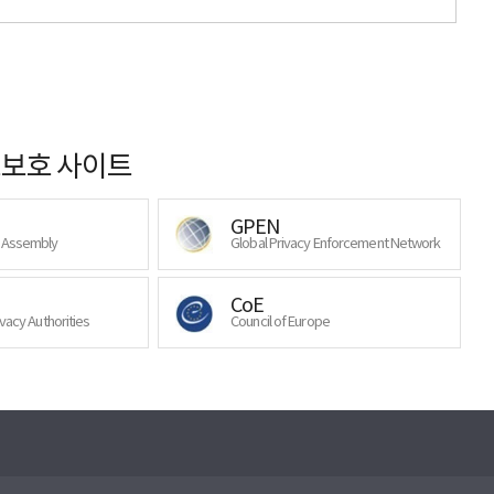
보호 사이트
GPEN
y Assembly
Global Privacy Enforcement Network
CoE
ivacy Authorities
Council of Europe