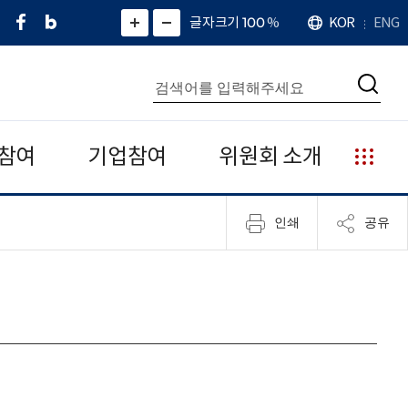
페
네
X
확
글자크기 100
%
KOR
ENG
언
화
화
이
이
(
대
어
면
면
스
버
트
수
확
축
북
블
위
대
통
소
치
검
로
터
합
색
그
)
검
색
참여
기업참여
위원회 소개
누
리
집
인쇄
공유
안
내