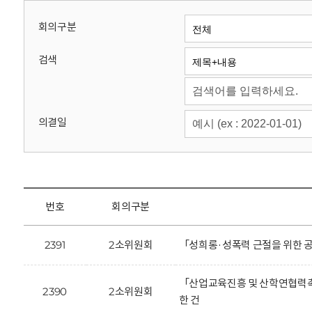
회
회의구분
검색
의결일
번호
회의구분
2391
2소위원회
「성희롱·성폭력 근절을 위한 
「산업교육진흥 및 산학연협력촉
2390
2소위원회
한 건