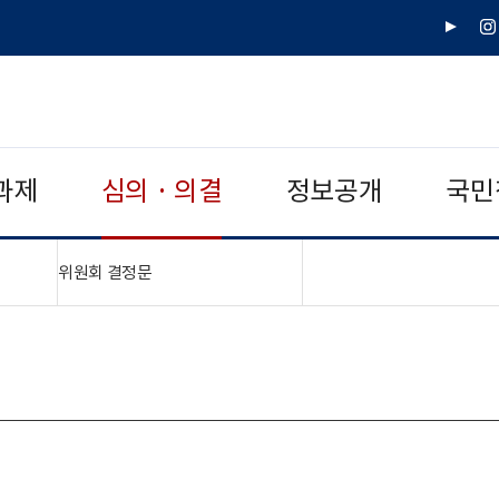
유
인
튜
스
브
타
그
램
과제
심의 · 의결
정보공개
국민
"접기,펼치기"
위원회 결정문