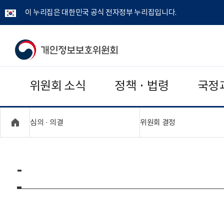
이 누리집은 대한민국 공식 전자정부 누리집입니다.
개
인
위원회 소식
정책 · 법령
국정
정
보
"접기,펼치기"
"접기,펼치기"
심의 · 의결
위원회 결정
보
호
-
위
원