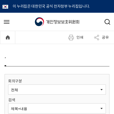
이 누리집은 대한민국 공식 전자정부 누리집입니다.
개
메
검
뉴
색
인
열
인쇄
공유
기
정
보
-
보
호
회의구분
위
검색
원