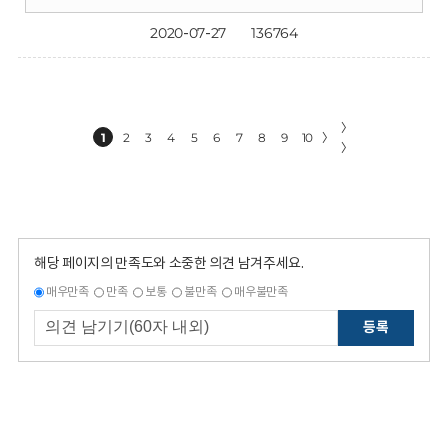
2020-07-27
136764
〉
1
2
3
4
5
6
7
8
9
10
〉
〉
해당 페이지의 만족도와 소중한 의견 남겨주세요.
매우만족
만족
보통
불만족
매우불만족
등록