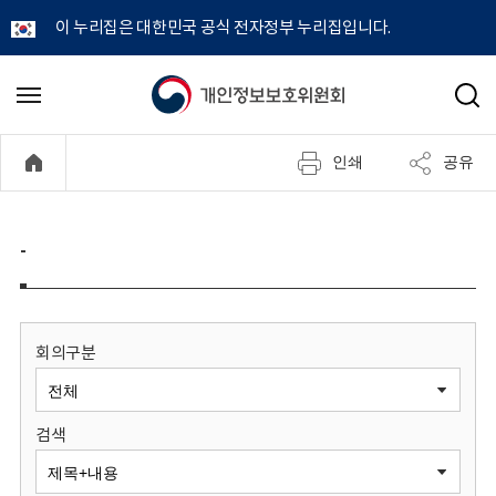
이 누리집은 대한민국 공식 전자정부 누리집입니다.
개
메
검
뉴
색
인
열
인쇄
공유
기
정
보
-
보
호
회의구분
위
검색
원