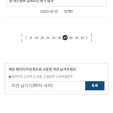
한 개인정보 침해요인 평가 결과
2020-01-13
10781
〈
〉
〈
21
22
23
24
25
26
27
28
29
30
〉
〈
〉
해당 페이지의 만족도와 소중한 의견 남겨주세요.
매우만족
만족
보통
불만족
매우불만족
등록