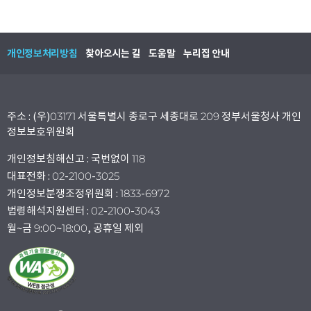
개인정보처리방침
찾아오시는 길
도움말
누리집 안내
주소 : (우)03171 서울특별시 종로구 세종대로 209 정부서울청사 개인
정보보호위원회
개인정보침해신고 : 국번없이 118
대표전화 : 02-2100-3025
개인정보분쟁조정위원회 : 1833-6972
법령해석지원센터 : 02-2100-3043
월~금 9:00~18:00, 공휴일 제외