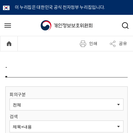
이 누리집은 대한민국 공식 전자정부 누리집입니다.
개
메
검
뉴
색
인
열
인쇄
공유
기
정
보
-
보
호
회의구분
위
검색
원