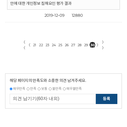
안에 대한 개인정보 침해요인 평가 결과
2019-12-09
12880
〈
〉
〈
21
22
23
24
25
26
27
28
29
30
〉
〈
〉
해당 페이지의 만족도와 소중한 의견 남겨주세요.
매우만족
만족
보통
불만족
매우불만족
등록