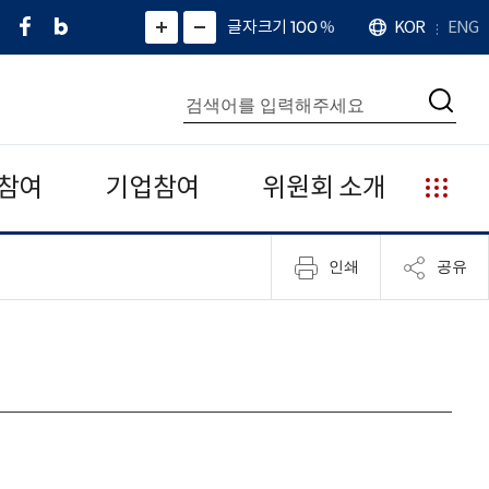
페
네
X
확
글자크기 100
%
KOR
ENG
언
화
화
이
이
(
대
어
면
면
스
버
트
수
확
축
북
블
위
대
통
소
치
검
로
터
합
색
그
)
검
색
참여
기업참여
위원회 소개
누
리
집
인쇄
공유
안
내