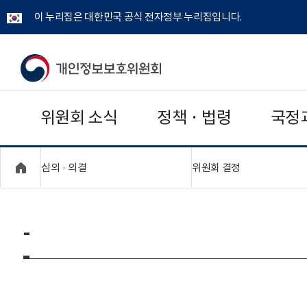
이 누리집은 대한민국 공식 전자정부 누리집입니다.
개
인
위원회 소식
정책 · 법령
국정
정
보
"접기,펼치기"
"접기,펼치기"
심의 · 의결
위원회 결정
보
호
-
위
원