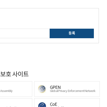
등록
보호 사이트
GPEN
y Assembly
Global Privacy Enforcement Network
CoE