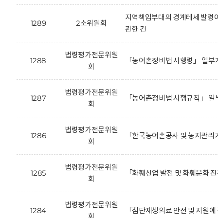
지역책임부대의 경계테세 발령이
1289
2소위원회
관한 건
법령평가전문위원
1288
「농어촌정비법 시행령」 일부개
회
법령평가전문위원
1287
「농어촌정비법 시행규칙」 일부
회
법령평가전문위원
1286
「한국농어촌공사 및 농지관리기
회
법령평가전문위원
1285
「화훼산업 발전 및 화훼문화 진
회
법령평가전문위원
1284
「첨단재생의료 안전 및 지원에 
회