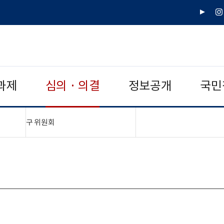
유
인
튜
스
브
타
그
램
과제
심의 · 의결
정보공개
국민
"접기,펼치기"
구 위원회