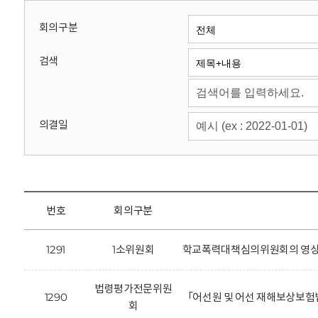
회
회의구분
검색
의결일
번호
회의구분
1291
1소위원회
학교폭력대책심의위원회의 영상정
법령평가전문위원
1290
「어선원 및 어선 재해보상보험
회