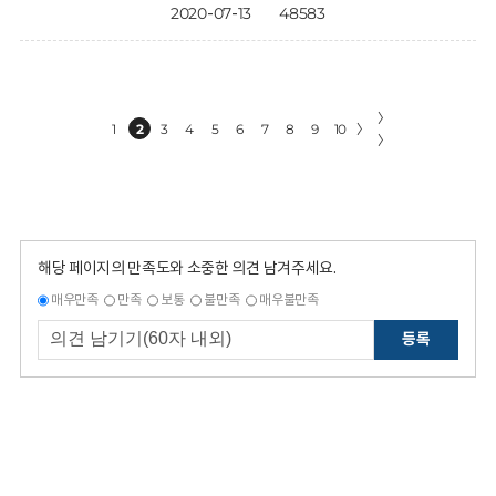
2020-07-13
48583
〉
1
2
3
4
5
6
7
8
9
10
〉
〉
해당 페이지의 만족도와 소중한 의견 남겨주세요.
매우만족
만족
보통
불만족
매우불만족
등록