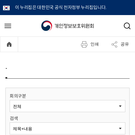
이 누리집은 대한민국 공식 전자정부 누리집입니다.
개
메
검
뉴
색
인
열
인쇄
공유
기
정
보
-
보
호
회의구분
위
검색
원