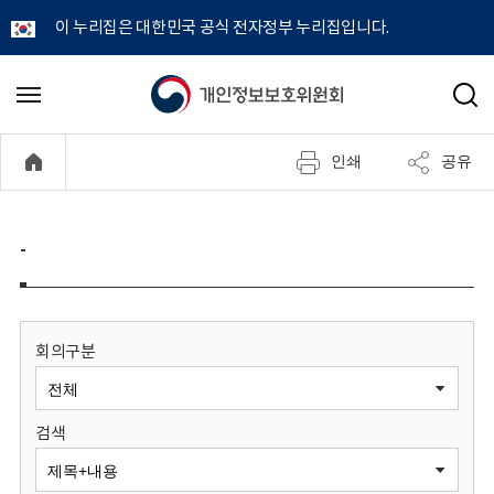
이 누리집은 대한민국 공식 전자정부 누리집입니다.
개
메
검
뉴
색
인
열
인쇄
공유
기
정
보
-
보
호
회의구분
위
검색
원