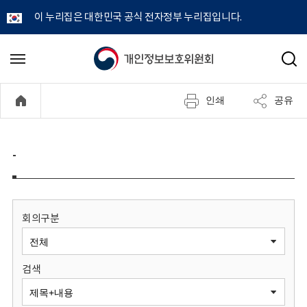
이 누리집은 대한민국 공식 전자정부 누리집입니다.
개
메
검
뉴
색
인
열
인쇄
공유
기
정
보
-
보
호
회의구분
위
검색
원