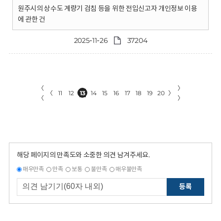
원주시의 상수도 계량기 검침 등을 위한 전입신고자 개인정보 이용
에 관한 건
2025-11-26
37204
〈
〉
〈
11
12
13
14
15
16
17
18
19
20
〉
〈
〉
해당 페이지의 만족도와 소중한 의견 남겨주세요.
매우만족
만족
보통
불만족
매우불만족
등록