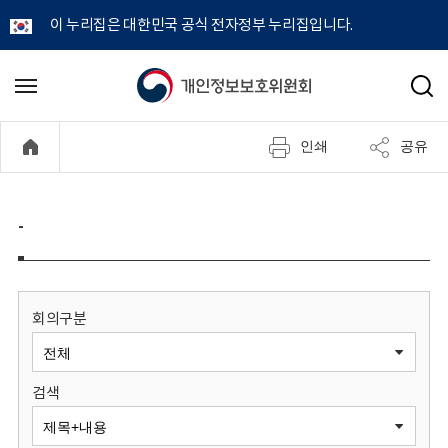
이 누리집은 대한민국 공식 전자정부 누리집입니다.
개
메
검
뉴
색
인
열
인쇄
공유
기
정
보
-
보
호
회의구분
위
검색
원