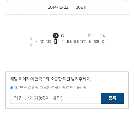
2014-12-22
36811
13
13
13
14
〈
〈
131
132
3
4
135
136
137
8
139
0
〈
해당 페이지의 만족도와 소중한 의견 남겨주세요.
매우만족
만족
보통
불만족
매우불만족
등록