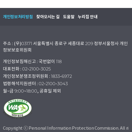
개인정보처리방침
찾아오시는 길
도움말
누리집 안내
주소 : (우)03171 서울특별시 종로구 세종대로 209 정부서울청사 개인
정보보호위원회
개인정보침해신고 : 국번없이 118
대표전화 : 02-2100-3025
개인정보분쟁조정위원회 : 1833-6972
법령해석지원센터 : 02-2100-3043
월~금 9:00~18:00, 공휴일 제외
Copyright ⓒ Personal Information Protection Commission. All ri