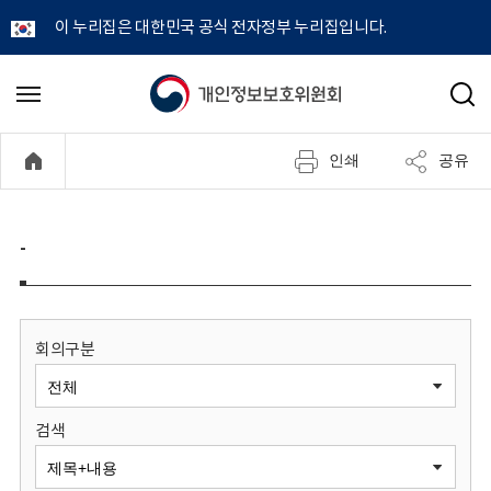
이 누리집은 대한민국 공식 전자정부 누리집입니다.
개
메
검
뉴
색
인
열
인쇄
공유
기
정
보
-
보
호
회의구분
위
검색
원