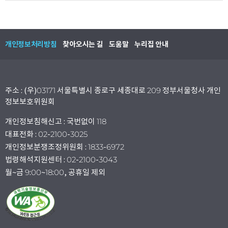
개인정보처리방침
찾아오시는 길
도움말
누리집 안내
주소 : (우)03171 서울특별시 종로구 세종대로 209 정부서울청사 개인
정보보호위원회
개인정보침해신고 : 국번없이 118
대표전화 : 02-2100-3025
개인정보분쟁조정위원회 : 1833-6972
법령해석지원센터 : 02-2100-3043
월~금 9:00~18:00, 공휴일 제외