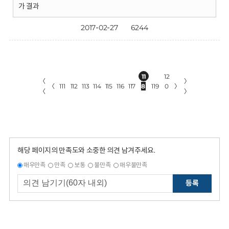
가 결과
2017-02-27
6244
11
12
〈
〉
〈
111
112
113
114
115
116
117
8
119
0
〉
〈
〉
해당 페이지의 만족도와 소중한 의견 남겨주세요.
매우만족
만족
보통
불만족
매우불만족
등록