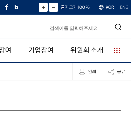
페
네
X
확
글자크기 100
%
KOR
ENG
언
화
화
이
이
(
대
어
면
면
스
버
트
수
확
축
북
블
위
대
통
소
치
검
로
터
합
색
그
)
검
색
참여
기업참여
위원회 소개
누
리
집
인쇄
공유
안
내