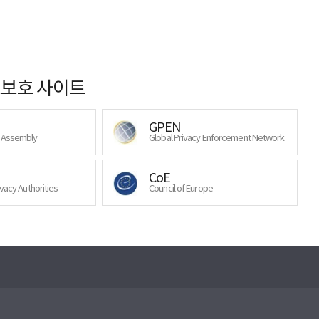
보호 사이트
GPEN
y Assembly
Global Privacy Enforcement Network
CoE
ivacy Authorities
Council of Europe