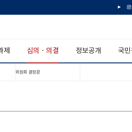
유
인
튜
스
브
타
그
램
과제
심의 · 의결
정보공개
국민
"접기,펼치기"
위원회 결정문