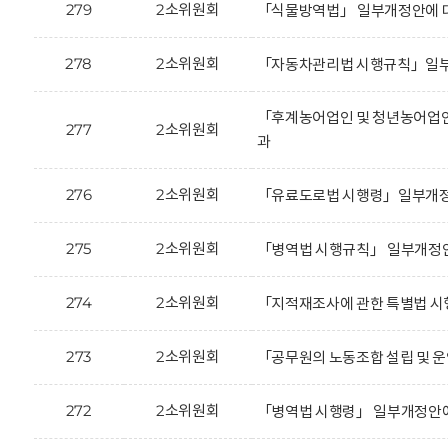
279
2소위원회
「식물방역법」 일부개정안에 대
278
2소위원회
「자동차관리법 시행규칙」일부
「후계농어업인 및 청년농어업인
277
2소위원회
과
276
2소위원회
「유료도로법 시행령」일부개정안
275
2소위원회
「병역법 시행규칙」 일부개정안
274
2소위원회
「지적재조사에 관한 특별법 시
273
2소위원회
「공무원의 노동조합 설립 및 운
272
2소위원회
「병역법 시행령」 일부개정안에