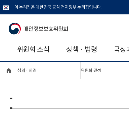
이 누리집은 대한민국 공식 전자정부 누리집입니다.
개
인
위원회 소식
정책 · 법령
국정
정
보
"접기,펼치기"
"접기,펼치기"
심의 · 의결
위원회 결정
보
호
-
위
원