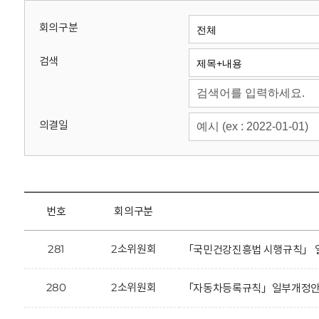
회
회의구분
검색
의결일
번호
회의구분
281
2소위원회
「국민건강진흥법 시행규칙」 일
280
2소위원회
「자동차등록규칙」일부개정안에