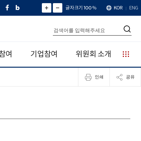
페
네
X
확
글자크기 100
%
KOR
ENG
언
화
화
이
이
(
대
어
면
면
스
버
트
수
확
축
북
블
위
대
통
소
치
검
로
터
합
색
그
)
검
색
참여
기업참여
위원회 소개
누
리
집
인쇄
공유
안
내