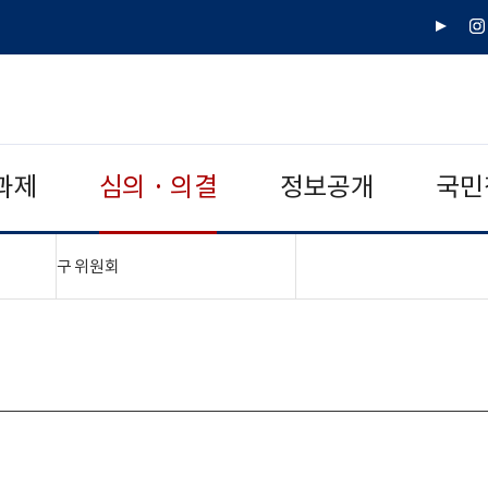
유
인
튜
스
브
타
그
램
과제
심의 · 의결
정보공개
국민
"접기,펼치기"
구 위원회