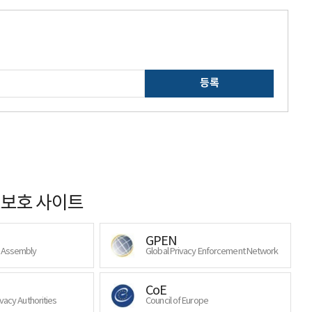
등록
보호 사이트
GPEN
y Assembly
Global Privacy Enforcement Network
CoE
ivacy Authorities
Council of Europe