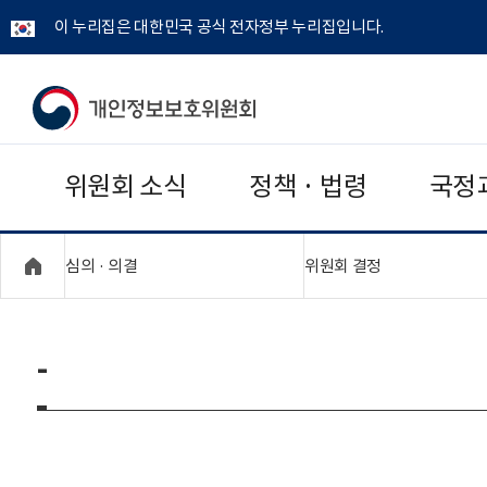
이 누리집은 대한민국 공식 전자정부 누리집입니다.
개
인
위원회 소식
정책 · 법령
국정
정
보
"접기,펼치기"
"접기,펼치기"
심의 · 의결
위원회 결정
보
호
-
위
원