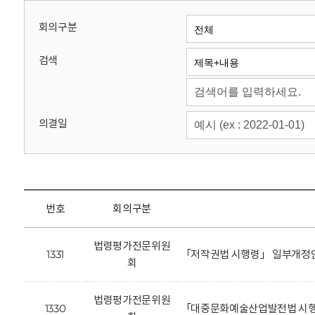
회
회의구분
검색
의결일
번호
회의구분
법령평가전문위원
1331
「저작권법 시행령」 일부개정안
회
법령평가전문위원
1330
「대중문화예술산업발전법 시행