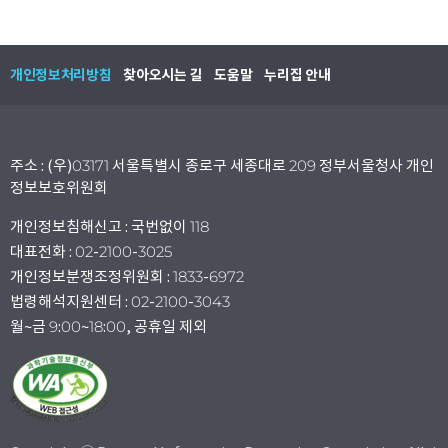
개인정보처리방침
찾아오시는 길
도움말
누리집 안내
주소 : (우)03171 서울특별시 종로구 세종대로 209 정부서울청사 개인
정보보호위원회
개인정보침해신고 : 국번없이 118
대표전화 : 02-2100-3025
개인정보분쟁조정위원회 : 1833-6972
법령해석지원센터 : 02-2100-3043
월~금 9:00~18:00, 공휴일 제외