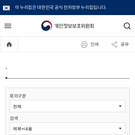
이 누리집은 대한민국 공식 전자정부 누리집입니다.
개
메
검
뉴
색
인
열
인쇄
공유
기
정
보
-
보
호
회의구분
위
검색
원