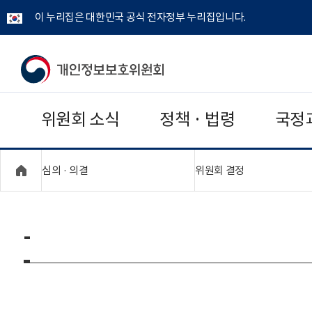
이 누리집은 대한민국 공식 전자정부 누리집입니다.
개
인
위원회 소식
정책 · 법령
국정
정
보
"접기,펼치기"
"접기,펼치기"
심의 · 의결
위원회 결정
보
호
-
위
원