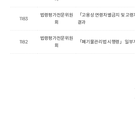
법령평가전문위원
「고용상 연령차별금지 및 고령
1183
회
결과
법령평가전문위원
1182
「폐기물관리법 시행령」 일부개
회