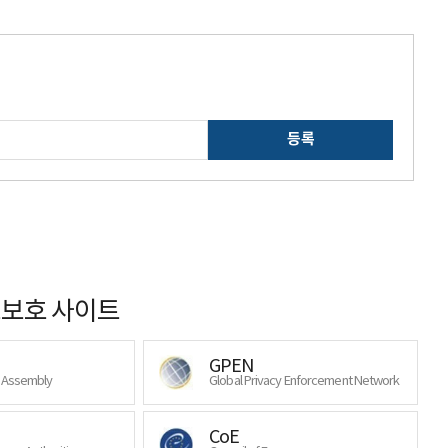
등록
보호 사이트
GPEN
y Assembly
Global Privacy Enforcement Network
CoE