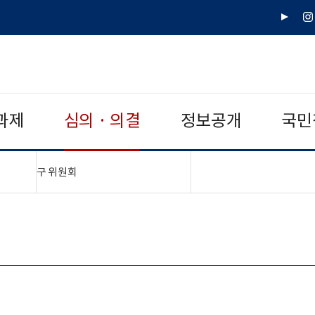
유
인
튜
스
브
타
그
램
과제
심의 · 의결
정보공개
국민
"접기,펼치기"
구 위원회