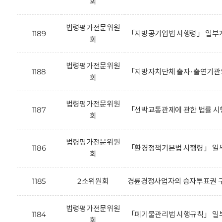
회
법령평가전문위원
1189
「지방공기업법 시행령」 일부개
회
법령평가전문위원
1188
「지방자치단체 출자·출연기관의
회
법령평가전문위원
1187
「선박교통관제에 관한 법률 시
회
법령평가전문위원
1186
「환경정책기본법 시행령」 일부
회
1185
2소위원회
경륜경정사업자의 승자투표권 구
법령평가전문위원
1184
「폐기물관리법 시행규칙」 일부
회