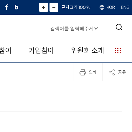
페
네
X
확
글자크기 100
%
KOR
ENG
언
화
화
이
이
(
대
어
면
면
스
버
트
수
확
축
북
블
위
대
통
소
치
검
로
터
합
색
그
)
검
색
참여
기업참여
위원회 소개
누
리
집
인쇄
공유
안
내