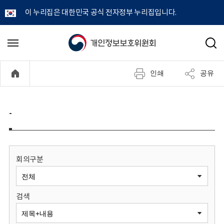
이 누리집은 대한민국 공식 전자정부 누리집입니다.
개
메
검
뉴
색
인
열
인쇄
공유
기
정
보
-
보
호
회의구분
위
검색
원