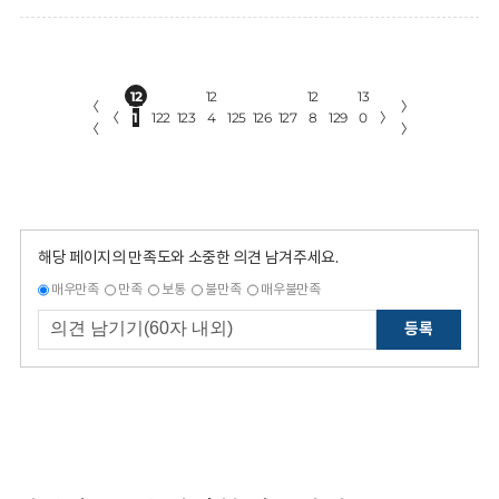
12
12
12
13
〈
〉
〈
1
122
123
4
125
126
127
8
129
0
〉
〈
〉
해당 페이지의 만족도와 소중한 의견 남겨주세요.
매우만족
만족
보통
불만족
매우불만족
등록