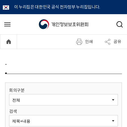
이 누리집은 대한민국 공식 전자정부 누리집입니다.
개
메
검
뉴
색
인
열
인쇄
공유
기
정
보
-
보
호
회의구분
위
검색
원