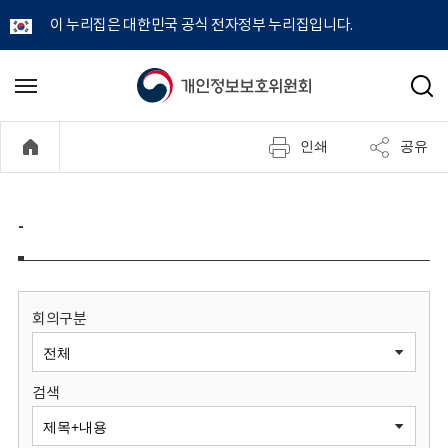
이 누리집은 대한민국 공식 전자정부 누리집입니다.
개
메
검
뉴
색
인
열
인쇄
공유
기
정
보
-
보
호
회의구분
위
검색
원