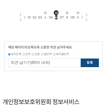
12
12
12
13
〈
〉
〈
121
122
123
4
125
6
127
8
129
0
〉
〈
〉
해당 페이지의 만족도와 소중한 의견 남겨주세요.
매우만족
만족
보통
불만족
매우불만족
등록
개인정보보호위원회 정보서비스