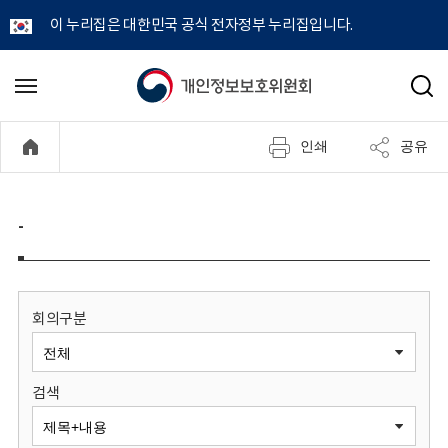
이 누리집은 대한민국 공식 전자정부 누리집입니다.
개
메
검
뉴
색
인
열
인쇄
공유
기
정
보
-
보
호
회의구분
위
검색
원