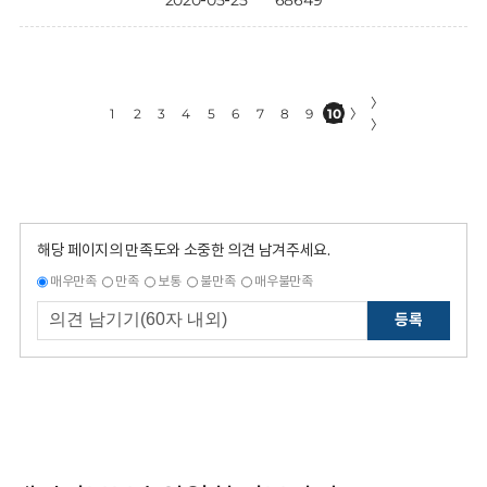
2020-05-25
68649
〉
1
2
3
4
5
6
7
8
9
10
〉
〉
해당 페이지의 만족도와 소중한 의견 남겨주세요.
매우만족
만족
보통
불만족
매우불만족
등록