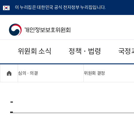
이 누리집은 대한민국 공식 전자정부 누리집입니다.
개
인
위원회 소식
정책 · 법령
국정
정
보
"접기,펼치기"
"접기,펼치기"
심의 · 의결
위원회 결정
보
호
-
위
원