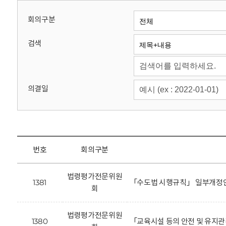
회
회의구분
검색
의결일
번호
회의구분
법령평가전문위원
1381
「수도법 시행규칙」 일부개정안
회
법령평가전문위원
1380
「교육시설 등의 안전 및 유지관