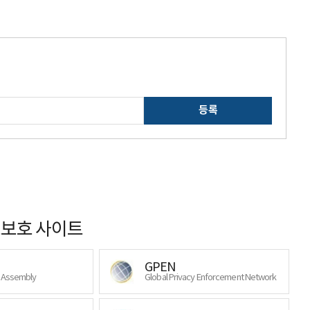
등록
보호 사이트
GPEN
y Assembly
Global Privacy Enforcement Network