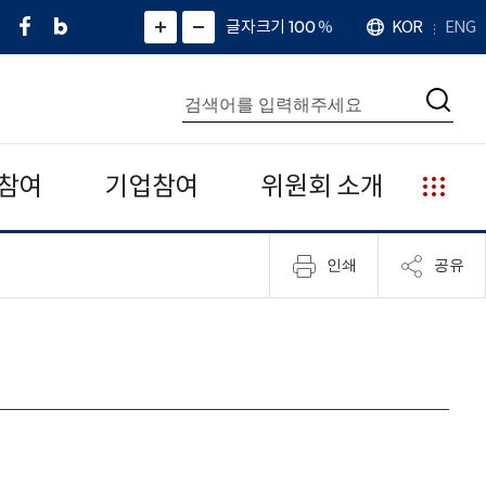
페
네
X
확
글자크기 100
%
KOR
ENG
언
화
화
이
이
(
대
어
면
면
스
버
트
수
확
축
북
블
위
대
통
소
치
검
로
터
합
색
그
)
검
색
참여
기업참여
위원회 소개
누
리
집
인쇄
공유
안
내