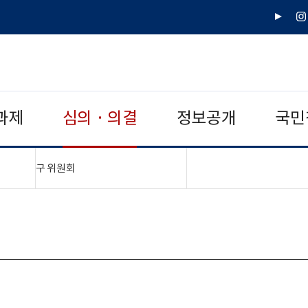
유
인
튜
스
브
타
그
램
과제
심의 · 의결
정보공개
국민
"접기,펼치기"
구 위원회