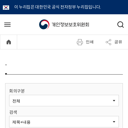
이 누리집은 대한민국 공식 전자정부 누리집입니다.
개
메
검
뉴
색
인
열
인쇄
공유
기
정
보
-
보
호
회의구분
위
검색
원