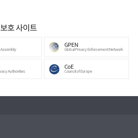
보호 사이트
GPEN
y Assembly
Global Privacy Enforcement Network
CoE
ivacy Authorities
Council of Europe