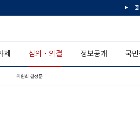
유
인
튜
스
브
타
그
램
과제
심의 · 의결
정보공개
국민
"접기,펼치기"
위원회 결정문