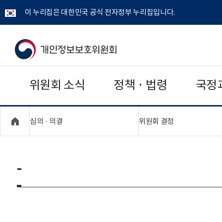
이 누리집은 대한민국 공식 전자정부 누리집입니다.
개
인
위원회 소식
정책 · 법령
국정
정
보
"접기,펼치기"
"접기,펼치기"
심의 · 의결
위원회 결정
보
호
-
위
원