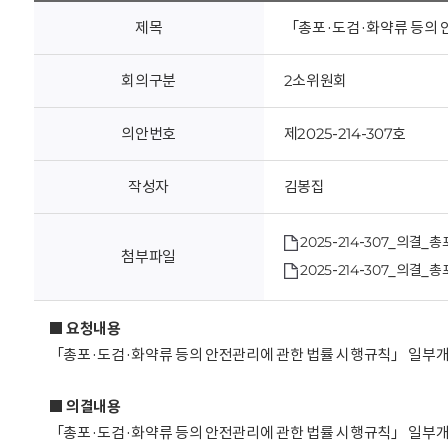
회
제목
「총포·도검·화약류 등의 
회의구분
2소위원회
의안번호
제2025-214-307호
작성자
김봉집
2025-214-307_의결
첨부파일
2025-214-307_의
■ 요청내용
「총포·도검·화약류 등의 안전관리에 관한 법률 시행규칙」 일부
■ 의결내용
「총포·도검·화약류 등의 안전관리에 관한 법률 시행규칙」 일부개정