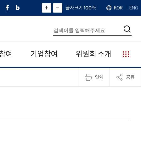
페
네
X
확
글자크기 100
%
KOR
ENG
언
화
화
이
이
(
대
어
면
면
스
버
트
수
확
축
북
블
위
대
통
소
치
검
로
터
합
색
그
)
검
색
참여
기업참여
위원회 소개
누
리
집
인쇄
공유
안
내