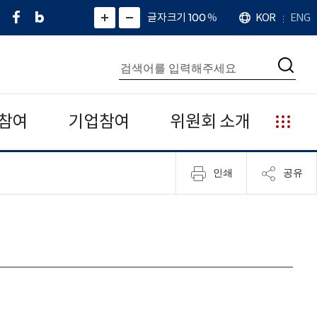
페
네
X
확
글자크기 100
%
KOR
ENG
언
화
화
이
이
(
대
어
면
면
스
버
트
수
확
축
북
블
위
대
통
소
치
검
로
터
합
색
그
)
검
색
참여
기업참여
위원회 소개
누
리
집
인쇄
공유
안
내