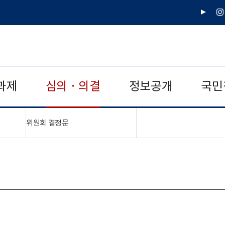
유
인
튜
스
브
타
그
램
과제
심의 · 의결
정보공개
국민
"접기,펼치기"
위원회 결정문