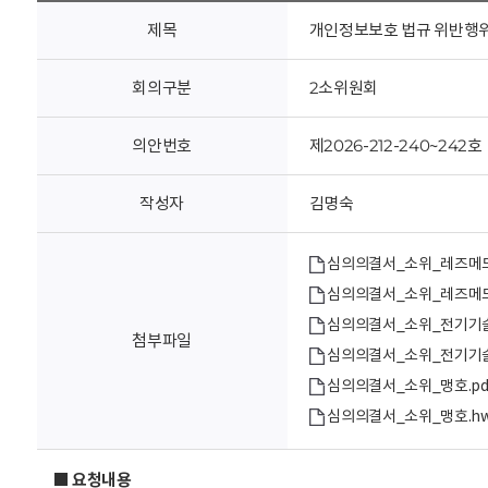
회
제목
개인정보보호 법규 위반행위에
회의구분
2소위원회
의안번호
제2026-212-240~242호
작성자
김명숙
심의의결서_소위_레즈메드
심의의결서_소위_레즈메드
심의의결서_소위_전기기술
첨부파일
심의의결서_소위_전기기술
심의의결서_소위_맹호.pd
심의의결서_소위_맹호.h
■ 요청내용