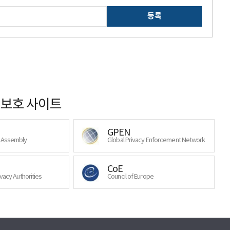
등록
보호 사이트
GPEN
y Assembly
Global Privacy Enforcement Network
CoE
ivacy Authorities
Council of Europe