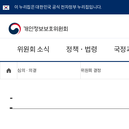
이 누리집은 대한민국 공식 전자정부 누리집입니다.
개
인
위원회 소식
정책 · 법령
국정
정
보
"접기,펼치기"
"접기,펼치기"
심의 · 의결
위원회 결정
보
호
-
위
원