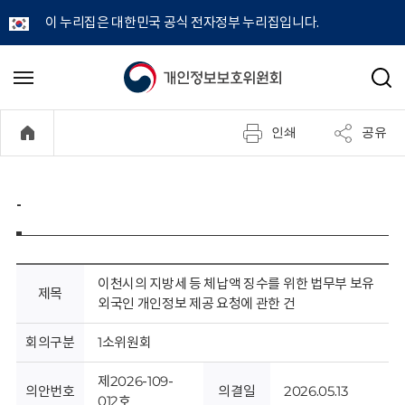
이 누리집은 대한민국 공식 전자정부 누리집입니다.
개
메
검
뉴
색
인
열
인쇄
공유
기
정
보
-
보
호
이천시의 지방세 등 체납액 징수를 위한 법무부 보유
제목
외국인 개인정보 제공 요청에 관한 건
위
회의구분
1소위원회
원
제2026-109-
의안번호
의결일
2026.05.13
012호