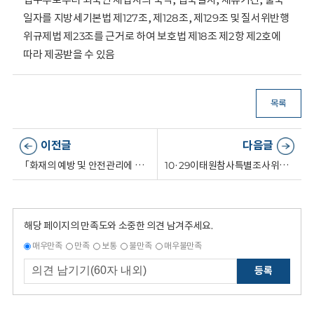
일자를 지방세기본법 제127조, 제128조, 제129조 및 질서위반행
위규제법 제23조를 근거로 하여 보호법 제18조 제2항 제2호에
따라 제공받을 수 있음
목록
이전글
다음글
「화재의 예방 및 안전관리에 관한 법률 시행령」 일부개정안에 대한 개인정보 침해요인 평가에 관한 건
10·29이태원참사특별조사위원회의 조사 업무를 위한 관계기관 보유 개인정보 제공 요청에 관한 건
해당 페이지의 만족도와 소중한 의견 남겨주세요.
매우만족
만족
보통
불만족
매우불만족
등록