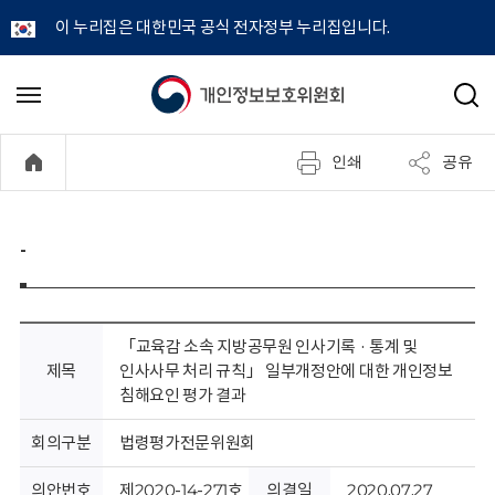
이 누리집은 대한민국 공식 전자정부 누리집입니다.
개
메
검
뉴
색
인
열
인쇄
공유
기
정
보
-
보
호
「교육감 소속 지방공무원 인사기록 · 통계 및
제목
인사사무 처리 규칙」 일부개정안에 대한 개인정보
위
침해요인 평가 결과
원
회의구분
법령평가전문위원회
의안번호
제2020-14-271호
의결일
2020.07.27