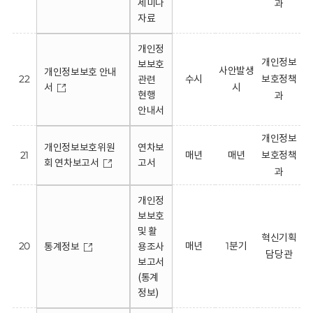
세미나
과
자료
개인정
개인정보
보보호
사안발생
개인정보보호 안내
22
수시
보호정책
관련
서
시
현행
과
안내서
개인정보
개인정보보호위원
연차보
21
매년
매년
보호정책
회 연차보고서
고서
과
개인정
보보호
및 활
혁신기획
20
매년
1분기
통계정보
용조사
담당관
보고서
(통계
정보)