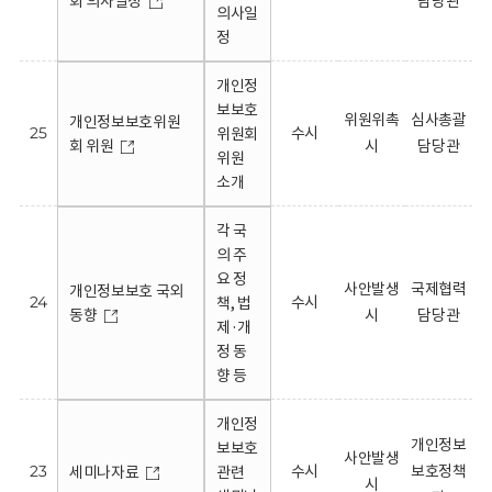
회 의사일정
담당관
의사일
정
개인정
보보호
위원위촉
심사총괄
개인정보보호위원
25
수시
위원회
회 위원
시
담당관
위원
소개
각 국
의 주
요 정
사안발생
국제협력
개인정보보호 국외
24
수시
책, 법
동향
시
담당관
제·개
정 동
향 등
개인정
개인정보
보보호
사안발생
23
수시
보호정책
세미나자료
관련
시