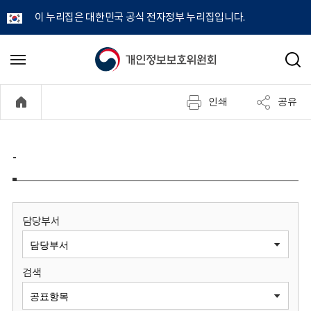
이 누리집은 대한민국 공식 전자정부 누리집입니다.
개
메
검
뉴
색
인
열
인쇄
공유
기
정
보
-
보
호
담당부서
위
검색
원