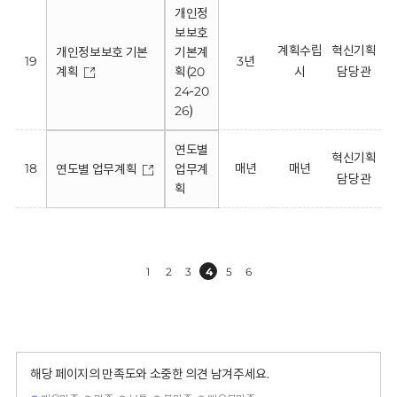
개인정
보보호
계획수립
혁신기획
개인정보보호 기본
기본계
19
3년
계획
획(20
시
담당관
24-20
26)
연도별
혁신기획
18
매년
매년
연도별 업무계획
업무계
담당관
획
1
2
3
4
5
6
해당 페이지의 만족도와 소중한 의견 남겨주세요.