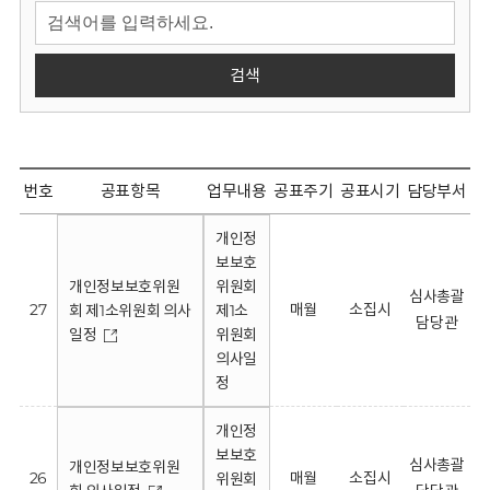
회
검색
번호
공표항목
업무내용
공표주기
공표시기
담당부서
개인정
보보호
개인정보보호위원
위원회
심사총괄
27
매월
소집시
회 제1소위원회 의사
제1소
담당관
일정
위원회
의사일
정
개인정
보보호
심사총괄
개인정보보호위원
26
매월
소집시
위원회