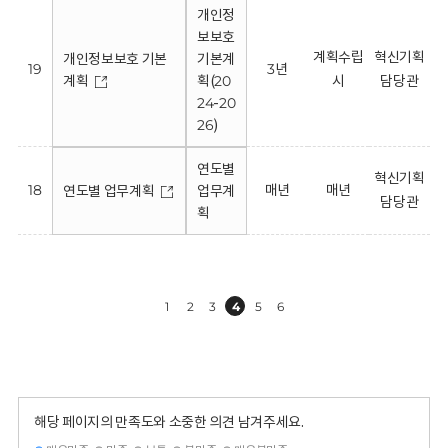
개인정
보보호
계획수립
혁신기획
개인정보보호 기본
기본계
19
3년
계획
획(20
시
담당관
24-20
26)
연도별
혁신기획
18
매년
매년
연도별 업무계획
업무계
담당관
획
1
2
3
4
5
6
해당 페이지의 만족도와 소중한 의견 남겨주세요.