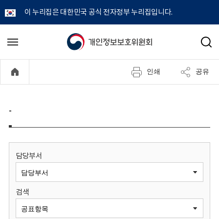
이 누리집은 대한민국 공식 전자정부 누리집입니다.
개
메
검
뉴
색
인
열
인쇄
공유
기
정
보
-
보
호
담당부서
위
검색
원