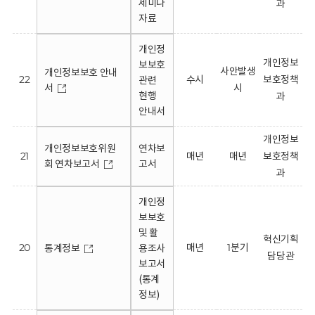
세미나
과
자료
개인정
개인정보
보보호
사안발생
개인정보보호 안내
22
수시
보호정책
관련
서
시
현행
과
안내서
개인정보
개인정보보호위원
연차보
21
매년
매년
보호정책
회 연차보고서
고서
과
개인정
보보호
및 활
혁신기획
20
매년
1분기
통계정보
용조사
담당관
보고서
(통계
정보)