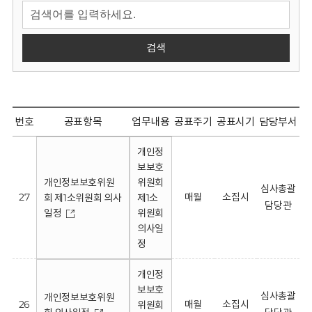
회
검색
번호
공표항목
업무내용
공표주기
공표시기
담당부서
개인정
보보호
개인정보보호위원
위원회
심사총괄
27
매월
소집시
회 제1소위원회 의사
제1소
담당관
일정
위원회
의사일
정
개인정
보보호
심사총괄
개인정보보호위원
26
매월
소집시
위원회