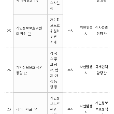
회 의사일정
담당관
의사일
정
개인정
보보호
위원위촉
심사총괄
개인정보보호위원
25
수시
위원회
회 위원
시
담당관
위원
소개
각 국
의 주
요 정
사안발생
국제협력
개인정보보호 국외
24
수시
책, 법
동향
시
담당관
제·개
정 동
향 등
개인정
개인정보
보보호
사안발생
23
수시
보호정책
세미나자료
관련
시