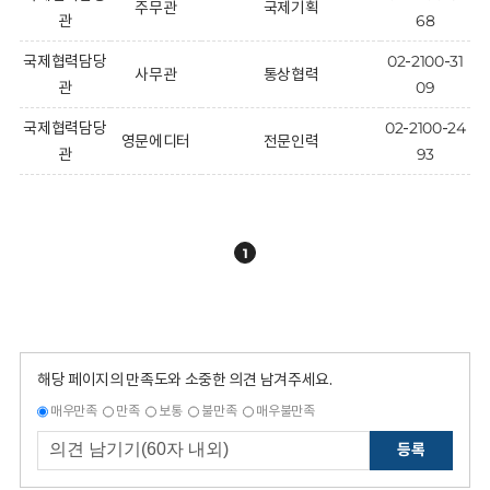
주무관
국제기획
관
68
국제협력담당
02-2100-31
사무관
통상협력
관
09
국제협력담당
02-2100-24
영문에디터
전문인력
관
93
1
해당 페이지의 만족도와 소중한 의견 남겨주세요.
매우만족
만족
보통
불만족
매우불만족
등록