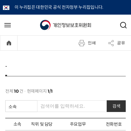
이 누리집은 대한민국 공식 전자정부 누리집입니다.
개
메
검
뉴
색
인
열
인쇄
공유
기
정
보
-
보
호
전체
10
건 · 현재페이지
1/1
위
검색
원
소속
직위 및 담당
주요업무
전화번호