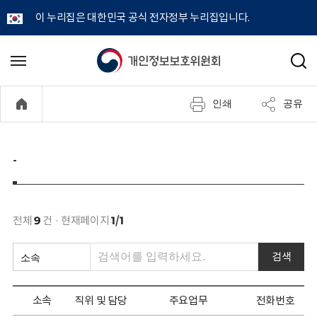
이 누리집은 대한민국 공식 전자정부 누리집입니다.
개
메
검
뉴
색
인
열
인쇄
공유
기
정
보
-
보
호
전체
9
건 · 현재페이지
1/1
위
검색
원
소속
직위 및 담당
주요업무
전화번호