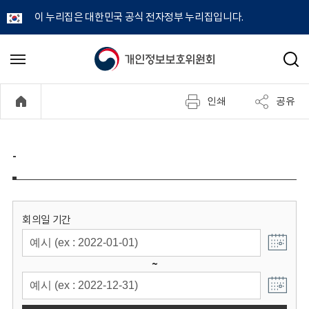
이 누리집은 대한민국 공식 전자정부 누리집입니다.
개
메
검
뉴
색
인
열
인쇄
공유
기
정
보
-
보
호
회의일 기간
위
~
원