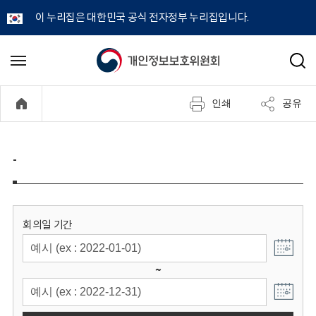
이 누리집은 대한민국 공식 전자정부 누리집입니다.
개
메
검
뉴
색
인
열
인쇄
공유
기
정
보
-
보
호
회의일 기간
위
~
원