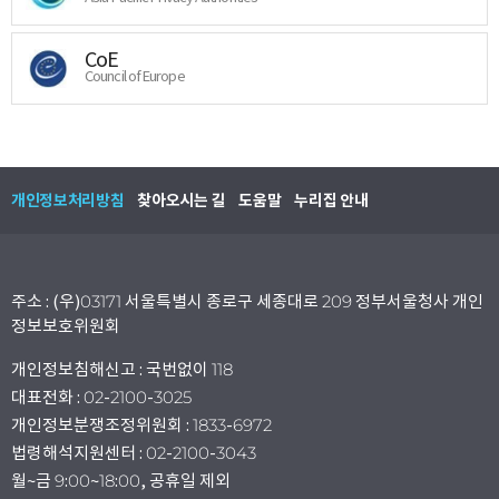
CoE
Council of Europe
개인정보처리방침
찾아오시는 길
도움말
누리집 안내
주소 : (우)03171 서울특별시 종로구 세종대로 209 정부서울청사 개인
정보보호위원회
개인정보침해신고 : 국번없이 118
대표전화 : 02-2100-3025
개인정보분쟁조정위원회 : 1833-6972
법령해석지원센터 : 02-2100-3043
월~금 9:00~18:00, 공휴일 제외