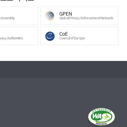
GPEN
y Assembly
Global Privacy Enforcement Network
CoE
ivacy Authorities
Council of Europe