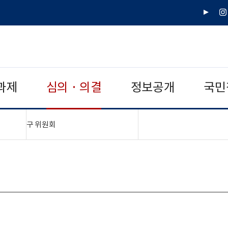
유
인
튜
스
브
타
그
램
과제
심의 · 의결
정보공개
국민
"접기,펼치기"
구 위원회