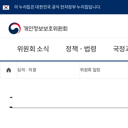
이 누리집은 대한민국 공식 전자정부 누리집입니다.
개
인
위원회 소식
정책 · 법령
국정
정
보
"접기,펼치기"
"접기,펼치기"
심의 · 의결
위원회 일정
보
호
-
위
원