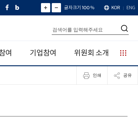
페
네
X
확
글자크기 100
%
KOR
ENG
언
화
화
이
이
(
대
어
면
면
스
버
트
수
확
축
북
블
위
대
통
소
치
검
로
터
합
색
그
)
검
색
참여
기업참여
위원회 소개
누
리
집
인쇄
공유
안
내