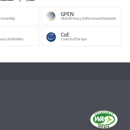
GPEN
y Assembly
Global Privacy Enforcement Network
CoE
ivacy Authorities
Council of Europe