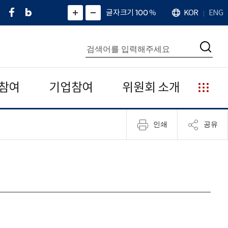
페
네
X
확
글자크기 100
%
KOR
ENG
언
화
화
이
이
(
대
어
면
면
스
버
트
수
확
축
북
블
위
대
통
소
치
검
로
터
합
색
그
)
검
색
참여
기업참여
위원회 소개
누
리
집
인쇄
공유
안
내