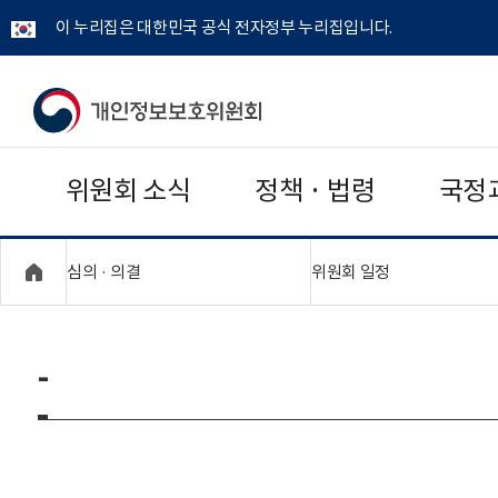
이 누리집은 대한민국 공식 전자정부 누리집입니다.
개
인
위원회 소식
정책 · 법령
국정
정
보
"접기,펼치기"
"접기,펼치기"
심의 · 의결
위원회 일정
보
호
-
위
원