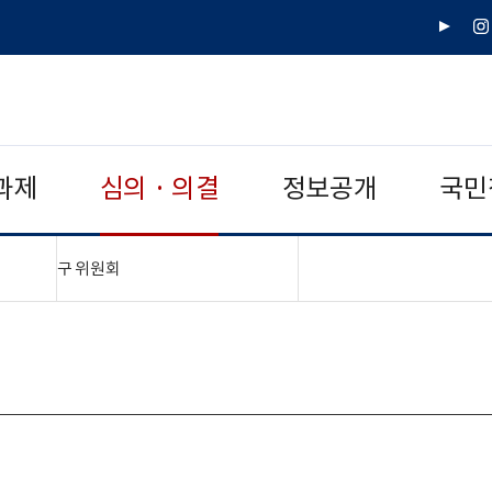
유
인
튜
스
브
타
그
램
과제
심의 · 의결
정보공개
국민
"접기,펼치기"
구 위원회