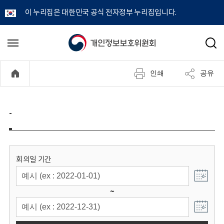
이 누리집은 대한민국 공식 전자정부 누리집입니다.
개
메
검
뉴
색
인
열
인쇄
공유
기
정
보
-
보
호
회의일 기간
위
~
원