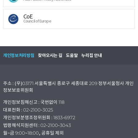
CoE
Council of Europe
개인정보처리방침
찾아오시는 길
도움말
누리집 안내
주소 : (우)03171 서울특별시 종로구 세종대로 209 정부서울청사 개인
정보보호위원회
개인정보침해신고 : 국번없이 118
대표전화 : 02-2100-3025
개인정보분쟁조정위원회 : 1833-6972
법령해석지원센터 : 02-2100-3043
월~금 9:00~18:00, 공휴일 제외