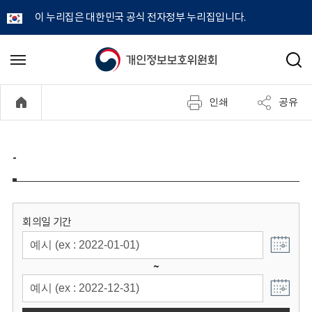
이 누리집은 대한민국 공식 전자정부 누리집입니다.
개
메
검
뉴
색
인
열
인쇄
공유
기
정
보
-
보
호
회의일 기간
위
~
원