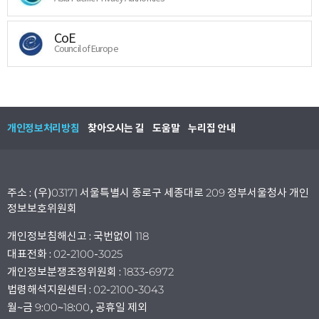
CoE
Council of Europe
개인정보처리방침
찾아오시는 길
도움말
누리집 안내
주소 : (우)03171 서울특별시 종로구 세종대로 209 정부서울청사 개인
정보보호위원회
개인정보침해신고 : 국번없이 118
대표전화 : 02-2100-3025
개인정보분쟁조정위원회 : 1833-6972
법령해석지원센터 : 02-2100-3043
월~금 9:00~18:00, 공휴일 제외