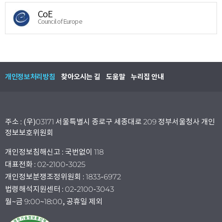
CoE
Council of Europe
개인정보처리방침
찾아오시는 길
도움말
누리집 안내
주소 : (우)03171 서울특별시 종로구 세종대로 209 정부서울청사 개인
정보보호위원회
개인정보침해신고 : 국번없이 118
대표전화 : 02-2100-3025
개인정보분쟁조정위원회 : 1833-6972
법령해석지원센터 : 02-2100-3043
월~금 9:00~18:00, 공휴일 제외