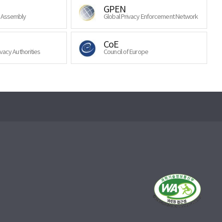
GPEN
y Assembly
Global Privacy Enforcement Network
CoE
ivacy Authorities
Council of Europe