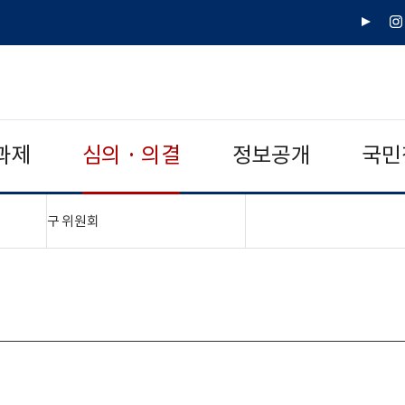
유
인
튜
스
브
타
그
램
과제
심의 · 의결
정보공개
국민
"접기,펼치기"
구 위원회