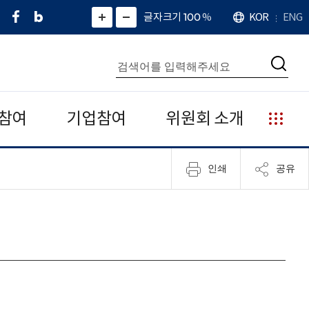
페
네
X
확
글자크기 100
%
KOR
ENG
언
화
화
이
이
(
대
어
면
면
스
버
트
수
확
축
북
블
위
대
통
소
치
검
로
터
합
색
그
)
검
색
참여
기업참여
위원회 소개
누
리
집
인쇄
공유
안
내