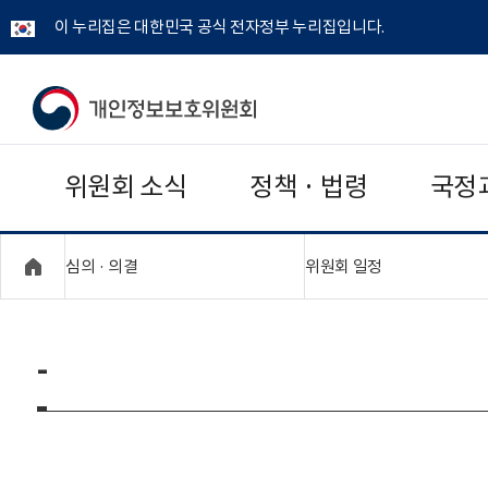
이 누리집은 대한민국 공식 전자정부 누리집입니다.
개
인
위원회 소식
정책 · 법령
국정
정
보
"접기,펼치기"
"접기,펼치기"
심의 · 의결
위원회 일정
보
호
-
위
원