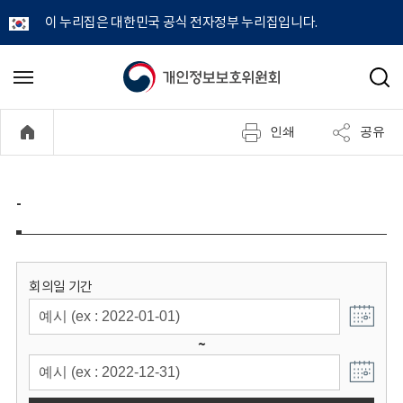
이 누리집은 대한민국 공식 전자정부 누리집입니다.
개
메
검
뉴
색
인
열
인쇄
공유
기
정
보
-
보
호
회의일 기간
위
~
원