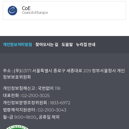
CoE
Council of Europe
개인정보처리방침
찾아오시는 길
도움말
누리집 안내
주소 : (우)03171 서울특별시 종로구 세종대로 209 정부서울청사 개인
정보보호위원회
개인정보침해신고 : 국번없이 118
대표전화 : 02-2100-3025
개인정보분쟁조정위원회 : 1833-6972
법령해석지원센터 : 02-2100-3043
월~금 9:00~18:00, 공휴일 제외