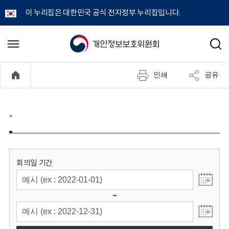
이 누리집은 대한민국 공식 전자정부 누리집입니다.
개
메
검
뉴
색
인
열
인쇄
공유
기
정
보
-
보
호
회의일 기간
위
~
원