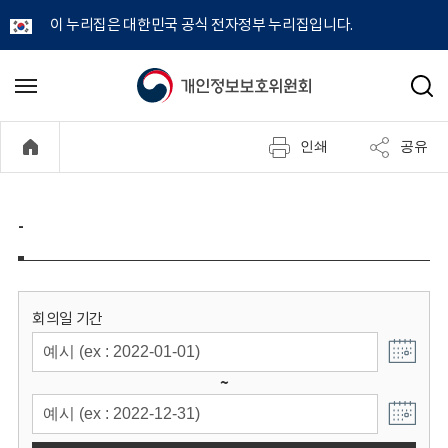
이 누리집은 대한민국 공식 전자정부 누리집입니다.
개
메
검
뉴
색
인
열
인쇄
공유
기
정
보
-
보
호
회의일 기간
위
~
원