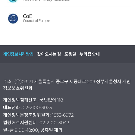
CoE
Council of Europe
개인정보처리방침
찾아오시는 길
도움말
누리집 안내
주소 : (우)03171 서울특별시 종로구 세종대로 209 정부서울청사 개인
정보보호위원회
개인정보침해신고 : 국번없이 118
대표전화 : 02-2100-3025
개인정보분쟁조정위원회 : 1833-6972
법령해석지원센터 : 02-2100-3043
월~금 9:00~18:00, 공휴일 제외