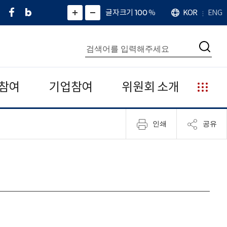
페
네
X
확
글자크기 100
%
KOR
ENG
언
화
화
이
이
(
대
어
면
면
스
버
트
수
확
축
북
블
위
대
통
소
치
검
로
터
합
색
그
)
검
색
참여
기업참여
위원회 소개
누
리
집
인쇄
공유
안
내