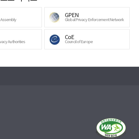
GPEN
y Assembly
Global Privacy Enforcement Network
CoE
ivacy Authorities
Council of Europe