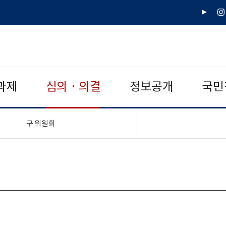
유
인
튜
스
브
타
그
램
과제
심의 · 의결
정보공개
국민
"접기,펼치기"
구 위원회