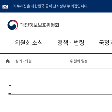
이 누리집은 대한민국 공식 전자정부 누리집입니다.
개
인
위원회 소식
정책 · 법령
국정
정
보
"접기,펼치기"
"접기,펼치기"
심의 · 의결
위원회 일정
보
호
-
위
원