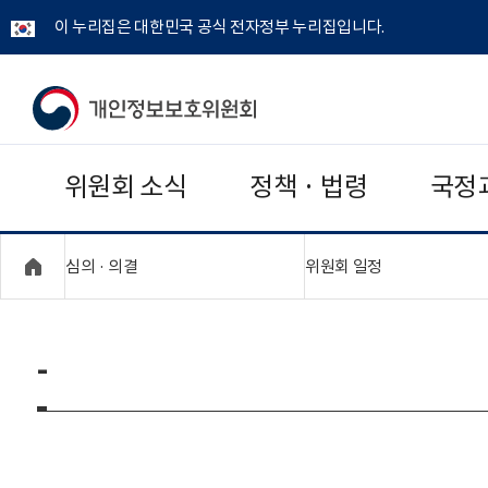
이 누리집은 대한민국 공식 전자정부 누리집입니다.
개
인
위원회 소식
정책 · 법령
국정
정
보
"접기,펼치기"
"접기,펼치기"
심의 · 의결
위원회 일정
보
호
-
위
원