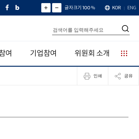
페
네
X
확
글자크기 100
%
KOR
ENG
언
화
화
이
이
(
대
어
면
면
스
버
트
수
확
축
북
블
위
대
통
소
치
검
로
터
합
색
그
)
검
색
참여
기업참여
위원회 소개
누
리
집
인쇄
공유
안
내