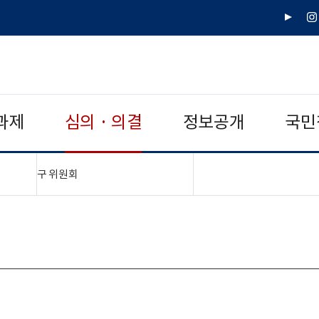
유
인
튜
스
브
타
그
램
과제
심의 · 의결
정보공개
국민
"접기,펼치기"
구 위원회