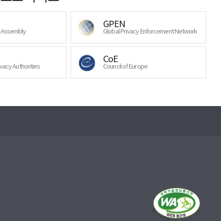
GPEN
y Assembly
Global Privacy Enforcement Network
CoE
ivacy Authorities
Council of Europe