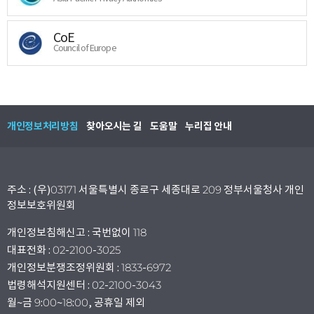
CoE
Council of Europe
개인정보처리방침
찾아오시는 길
도움말
누리집 안내
주소 : (우)03171 서울특별시 종로구 세종대로 209 정부서울청사 개인
정보보호위원회
개인정보침해신고 : 국번없이 118
대표전화 : 02-2100-3025
개인정보분쟁조정위원회 : 1833-6972
법령해석지원센터 : 02-2100-3043
월~금 9:00~18:00, 공휴일 제외