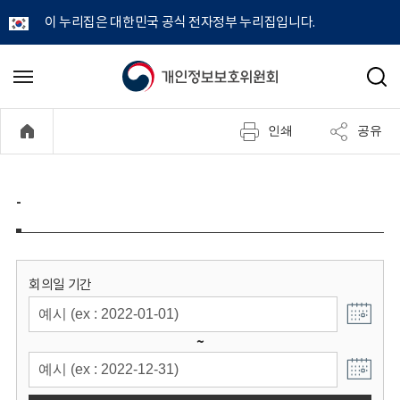
이 누리집은 대한민국 공식 전자정부 누리집입니다.
개
메
검
뉴
색
인
열
인쇄
공유
기
정
보
-
보
호
회의일 기간
위
~
원