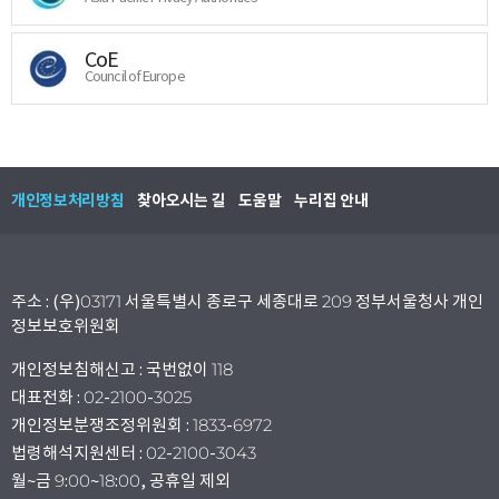
CoE
Council of Europe
개인정보처리방침
찾아오시는 길
도움말
누리집 안내
주소 : (우)03171 서울특별시 종로구 세종대로 209 정부서울청사 개인
정보보호위원회
개인정보침해신고 : 국번없이 118
대표전화 : 02-2100-3025
개인정보분쟁조정위원회 : 1833-6972
법령해석지원센터 : 02-2100-3043
월~금 9:00~18:00, 공휴일 제외