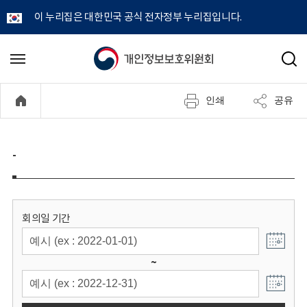
이 누리집은 대한민국 공식 전자정부 누리집입니다.
개
메
검
뉴
색
인
열
인쇄
공유
기
정
보
-
보
호
회의일 기간
위
~
원