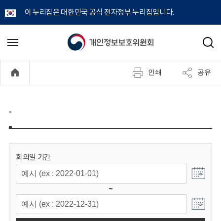
이 누리집은 대한민국 공식 전자정부 누리집입니다.
개
메
검
뉴
색
인
열
인쇄
공유
기
정
보
-
보
호
회의일 기간
위
~
원