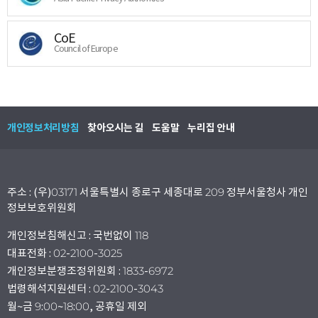
CoE
Council of Europe
개인정보처리방침
찾아오시는 길
도움말
누리집 안내
주소 : (우)03171 서울특별시 종로구 세종대로 209 정부서울청사 개인
정보보호위원회
개인정보침해신고 : 국번없이 118
대표전화 : 02-2100-3025
개인정보분쟁조정위원회 : 1833-6972
법령해석지원센터 : 02-2100-3043
월~금 9:00~18:00, 공휴일 제외