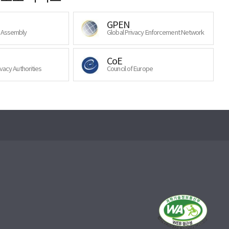
GPEN
y Assembly
Global Privacy Enforcement Network
CoE
ivacy Authorities
Council of Europe