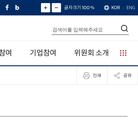
페
네
X
확
글자크기 100
%
KOR
ENG
언
화
화
이
이
(
대
어
면
면
스
버
트
수
확
축
북
블
위
대
통
소
치
검
로
터
합
색
그
)
검
색
참여
기업참여
위원회 소개
누
리
집
인쇄
공유
안
내