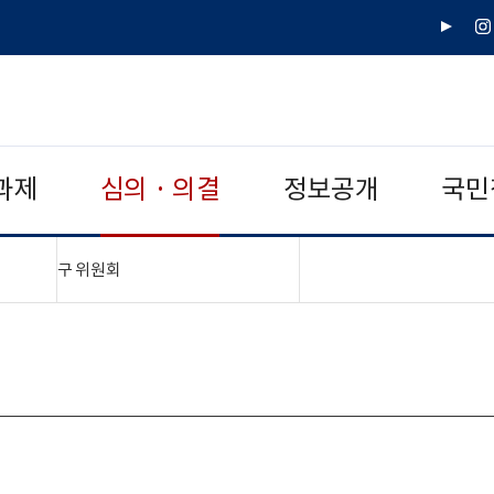
유
인
튜
스
브
타
그
램
과제
심의 · 의결
정보공개
국민
"접기,펼치기"
구 위원회