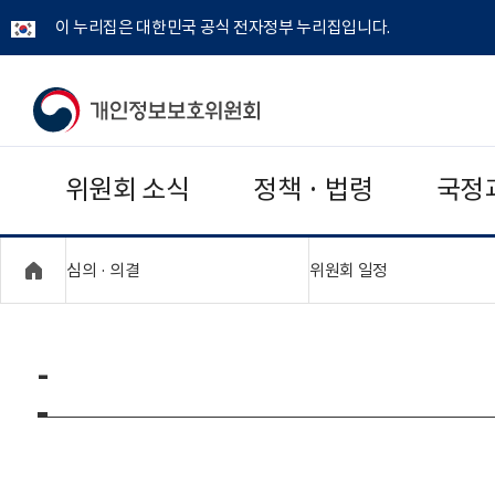
이 누리집은 대한민국 공식 전자정부 누리집입니다.
개
인
위원회 소식
정책 · 법령
국정
정
보
"접기,펼치기"
"접기,펼치기"
심의 · 의결
위원회 일정
보
호
-
위
원