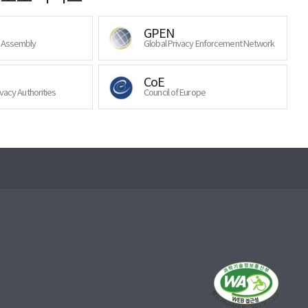
GPEN
y Assembly
Global Privacy Enforcement Network
CoE
ivacy Authorities
Council of Europe