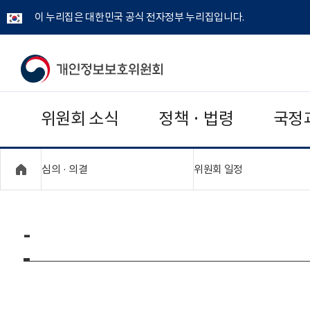
이 누리집은 대한민국 공식 전자정부 누리집입니다.
개
인
위원회 소식
정책 · 법령
국정
정
보
"접기,펼치기"
"접기,펼치기"
심의 · 의결
위원회 일정
보
호
-
위
원