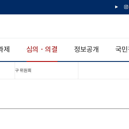
유
인
튜
스
브
타
그
램
과제
심의 · 의결
정보공개
국민
"접기,펼치기"
구 위원회