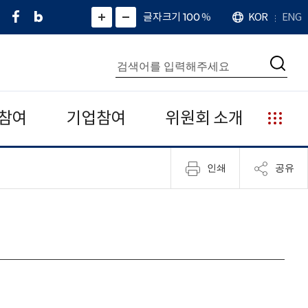
페
네
X
확
글자크기 100
%
KOR
ENG
언
화
화
이
이
(
대
어
면
면
스
버
트
수
확
축
북
블
위
대
통
소
치
검
로
터
합
색
그
)
검
색
참여
기업참여
위원회 소개
누
리
집
인쇄
공유
안
내