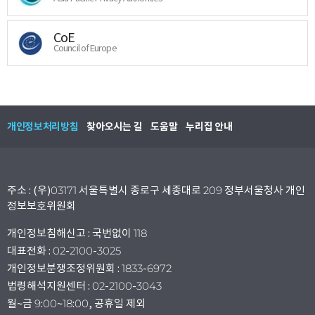
CoE
Council of Europe
개인정보처리방침
찾아오시는 길
도움말
누리집 안내
주소 : (우)03171 서울특별시 종로구 세종대로 209 정부서울청사 개인
정보보호위원회
개인정보침해신고 : 국번없이 118
대표전화 : 02-2100-3025
개인정보분쟁조정위원회 : 1833-6972
법령해석지원센터 : 02-2100-3043
월~금 9:00~18:00, 공휴일 제외