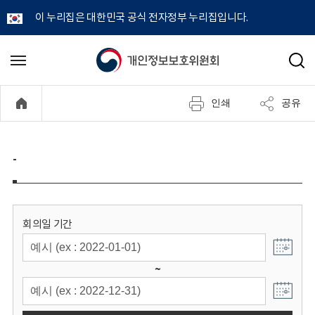
이 누리집은 대한민국 공식 전자정부 누리집입니다.
개
메
검
뉴
색
인
열
인쇄
공유
기
정
보
-
보
호
회의일 기간
위
~
원