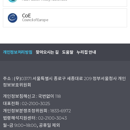
CoE
Council of Europe
개인정보처리방침
찾아오시는 길
도움말
누리집 안내
주소 : (우)03171 서울특별시 종로구 세종대로 209 정부서울청사 개인
정보보호위원회
개인정보침해신고 : 국번없이 118
대표전화 : 02-2100-3025
개인정보분쟁조정위원회 : 1833-6972
법령해석지원센터 : 02-2100-3043
월~금 9:00~18:00, 공휴일 제외