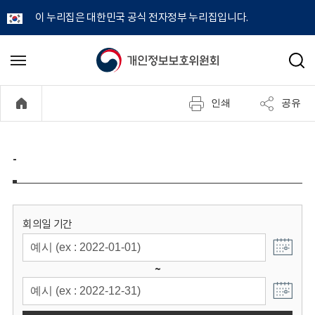
이 누리집은 대한민국 공식 전자정부 누리집입니다.
개
메
검
뉴
색
인
열
인쇄
공유
기
정
보
-
보
호
회의일 기간
위
~
원