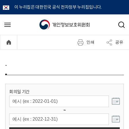
이 누리집은 대한민국 공식 전자정부 누리집입니다.
개
메
검
뉴
색
인
열
인쇄
공유
기
정
보
-
보
호
회의일 기간
위
~
원